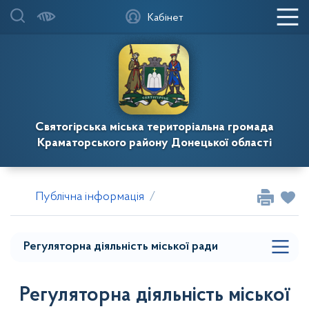
Кабінет
Регуляторна діяльність виконкому
Святогірська міська територіальна громада
ЗВІТИ ПРО ЗДІЙСНЕННЯ ДЕРЖАВНОЇ
Краматорського району Донецької області
РЕГУЛЯТОРНОЇ ПОЛІТИКИ
Звіти про відстеження результативності
Публічна інформація
Регуляторна діяльність
Ре
регуляторних актів
Розпорядження
Регуляторна діяльність міської ради
Регуляторна діяльність міської