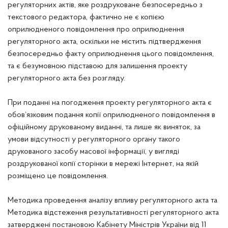
регуляторних актів, яке роздруковане безпосередньо з
текстового редактора, фактично не є копією
оприлюдненого повідомлення про оприлюднення
регуляторного акта, оскільки не містить підтвердження
безпосередньо факту оприлюднення цього повідомлення,
та
є безумовною підставою
для залишення проекту
регуляторного акта без розгляду.
При поданні на погодження проекту регуляторного акта є
обов‘язковим подання копії оприлюдненого повідомлення
в
офіційному друкованому виданні
, та лише як виняток, за
умови відсутності у регуляторного органу такого
друкованого засобу масової інформації, у вигляді
роздрукованої копії сторінки в мережі Інтернет, на якій
розміщено це повідомлення.
Методика проведення аналізу впливу регуляторного акта та
Методика відстеження результативності регуляторного акта
затверджені постановою Кабінету Міністрів України від 11