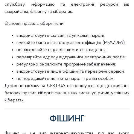
службову інформацію та електронні ресурси від
шахрайства, фішингу та кібератак.
Основні правила кібергігієни:
використовуйте складні та унікальні паролі;
вмикайте багатофакторну автентифікацію (MFA/2FA);
не відкривайте підозрілі листи та вкладення;
перевіряйте адресу відправника електронних листів;
регулярно оновлюйте програмне забезпечення;
використовуйте лише офіційні та перевірені сервіси;
не передавайте логіни та паролі третім особам.
Держспецзв’язку та CERT-UA наголошують, що дотримання
базових правил кібергігієни значно зменшує ризик успішних
кібератак.
ФІШИНГ
Фішинг — це вид інтернет-шахрайства, під час якого