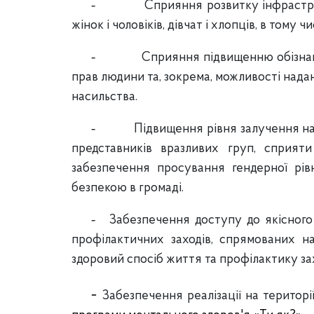
-
Сприяння розвитку інфрастру
жінок і чоловіків, дівчат і хлопців, в тому ч
-
Сприяння підвищенню обізнано
прав людини та, зокрема, можливості нада
насильства.
-
Підвищення рівня залучення на
представників вразливих груп, сприят
забезпечення просування гендерної рів
безпекою в громаді.
-
Забезпечення доступу до якісного
профілактичних заходів, спрямованих н
здоровий спосіб життя та профілактику з
-
Забезпечення реалізації на територі