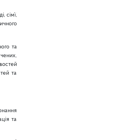
 сім’ї,
ичного
ного та
чених,
ивостей
ітей та
конання
ація та