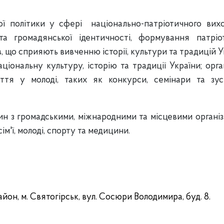
ої політики у сфері
національно-патріотичного вих
та громадянської ідентичності, формування патріо
в, що сприяють вивченню історії, культури та традицій У
іональну культуру, історію та традиції України; орга
ття у молоді, таких як конкурси, семінари та зуст
н з громадськими, міжнародними та місцевими органі
ім'ї, молоді, спорту та медицини.
он, м. Святогірськ, вул. Сосюри Володимира, буд. 8.