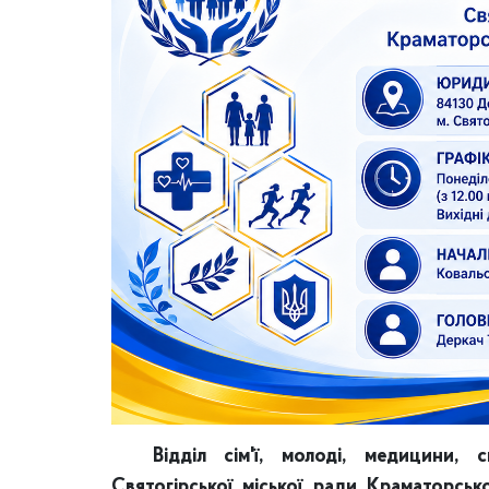
Відділ сім'ї, молоді, медицини, 
Святогірської міської ради Краматорсь