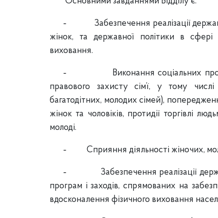
Основними завданнями Відділу є:
-
Забезпечення реалізації державн
жінок, та державної політики в сфері 
виховання.
-
Виконання соціальних про
правового захисту сім’ї, у тому числі
багатодітних, молодих сімей), попередженн
жінок та чоловіків, протидії торгівлі лю
молоді.
-
Сприяння діяльності жіночих, мо
-
Забезпечення реалізації держ
програм і заходів, спрямованих на забезп
вдосконалення фізичного виховання насел