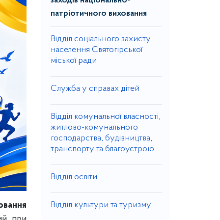
заходів національно-
патріотичного виховання
Відділ соціального захисту
населення Святогірської
міської ради
Служба у справах дітей
Відділ комунальної власності,
житлово-комунального
господарства, будівництва,
транспорту та благоустрою
Відділ освіти
овання
Відділ культури та туризму
ний при