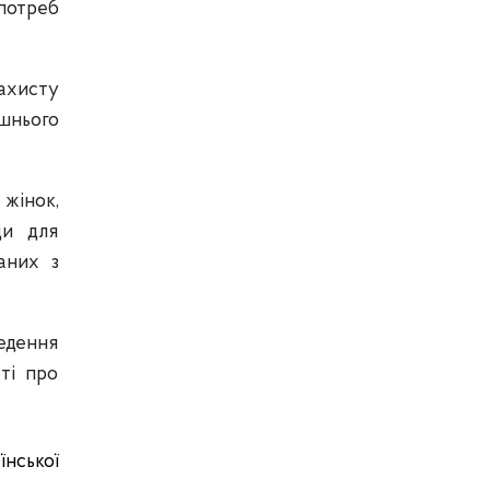
 потреб
захисту
ашнього
 жінок,
ди для
аних з
едення
ті про
їнської