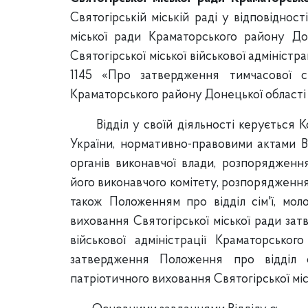
Святогірській міській раді у відповіднос
міської ради Краматорського району До
Святогірської міської військової адміністр
1145 «Про затвердження тимчасової ст
Краматорського району Донецької області в
Відділ у своїй діяльності керується
України, нормативно-правовими актами Ве
органів виконавчої влади, розпорядження
його виконавчого комітету, розпорядженнями
також Положенням про відділ сім'ї, моло
виховання Святогірської міської ради за
військової адміністрації Краматорсько
затвердження Положення про відділ сі
патріотичного виховання Святогірської міс