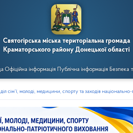
Святогірська міська територіальна громада
Краматорського району Донецької області
да
Офіційна інформація
Публічна інформація
Безпека т
дділ сім`ї, молоді, медицини, спорту та заходів національн