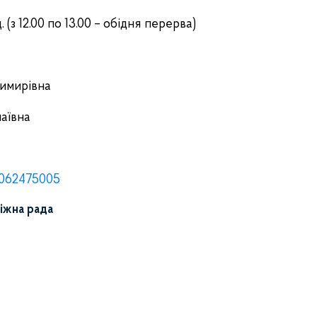
. (з 12.00 по 13.00 – обідня перерва)
имирівна
аївна
5062475005
іжна рада