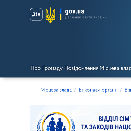
Про Громаду
Повідомлення
Місцева вла
Місцева влада
Виконавчі органи
Ві