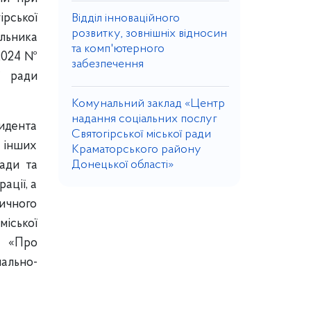
ірської
Відділ інноваційного
розвитку, зовнішніх відносин
льника
та комп'ютерного
.2024 №
забезпечення
ї ради
Комунальний заклад «Центр
надання соціальних послуг
зидента
Святогірської міської ради
а інших
Краматорського району
ради та
Донецької області»
ації, а
тичного
міської
8 «Про
ально-