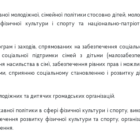
ої молодіжної, сімейної політики стосовно дітей, молоді,
фізичної культури і спорту та національно-патріот
грам і заходів, спрямованих на забезпечення соціаль
 соціальної підтримки сімей з дітьми (малозабезпе
я насильства в сім’ї, забезпечення рівних прав і можл
дьми, сприянню соціальному становленню і розвитку д
лодіжних та дитячих громадських організацій.
авної політики в сфері фізичної культури і спорту, ви
ечення розвитку фізичної культури та спорту, організ
ення.