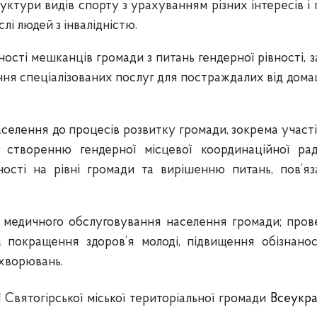
ктури видів спорту з урахуванням різних інтересів і
ислі людей з інвалідністю.
сті мешканців громади з питань гендерної рівності, 
ння спеціалізованих послуг для постраждалих від дом
селення до процесів розвитку громади, зокрема участі
и створенню гендерної місцевої координаційної ра
ності на рівні громади та вирішенню питань, пов’яз
 медичного обслуговування населення громади; пров
а покращення здоров’я молоді, підвищення обізнанос
ахворювань.
ї Святогірської міської територіальної громади
Всеукра