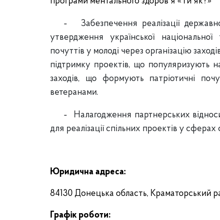
програми ментального здоров'я «Ти як?»
-
Забезпечення реалізації державн
утвердження української національної 
почуттів у молоді через організацію заході
підтримку проектів, що популяризують нац
заходів, що формують патріотичні почу
ветеранами.
-
Налагодження партнерських відноси
для реалізації спільних проектів у сферах с
Юридична адреса:
84130 Донецька область, Краматорський рай
Графік роботи: