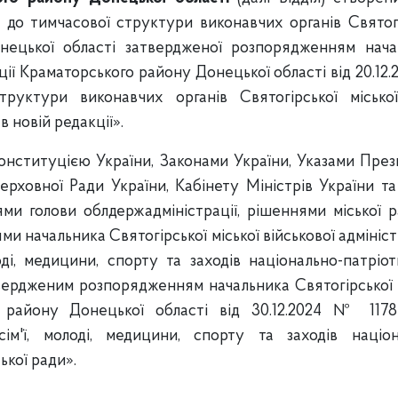
ті до тимчасової структури виконавчих органів Святог
нецької області затвердженої розпорядженням нача
ації Краматорського району Донецької області від 20.12
руктури виконавчих органів Святогірської місько
 новій редакції».
 Конституцією України, Законами України, Указами Пре
рховної Ради України, Кабінету Міністрів України т
ми голови облдержадміністрації, рішеннями міської 
 начальника Святогірської міської військової адміністр
ді, медицини, спорту та заходів національно-патріо
твердженим розпорядженням начальника Святогірської 
го району Донецької області від 30.12.2024 № 117
м'ї, молоді, медицини, спорту та заходів націон
ької ради».