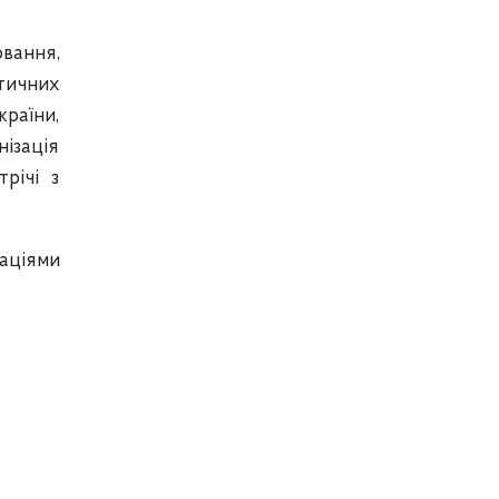
овання,
тичних
країни,
нізація
річі з
заціями