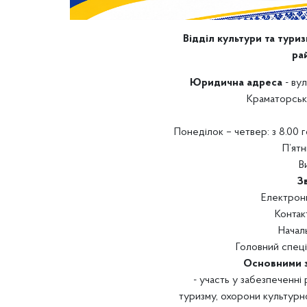
Відділ культури та тури
ра
Юридична адреса
- вул
Краматорськ
Понеділок – четвер: з 8.00 г
П’ятн
В
З
Електрон
Контак
Начал
Головний спеці
Основними з
- участь у забезпеченні 
туризму, охорони культурно