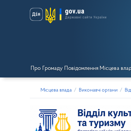
Про Громаду
Повідомлення
Місцева вла
Місцева влада
Виконавчі органи
Ві