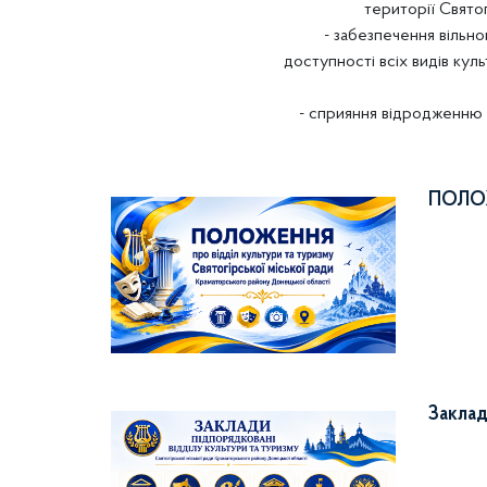
території Святог
- забезпечення вільн
доступності всіх видів кул
- сприяння відродженню т
ПОЛОЖ
Заклад