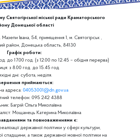
зму Святогірської міської ради Краматорського
йону Донецької області
. Мазепи Івана, 54, приміщення 1, м. Святогірськ ,
ий район, Донецька область, 84130
Графік роботи:
од. до 17.00 год. (з 12.00 по 12.45 – обідня перерва)
иця: з 8.00 год. до 15.45 год.
ихідні дні: субота, неділя.
вернення приймаються:
на адреса:
04053001@dn.gov.ua
тний телефон: 095 242 4388
ьник: Багрій Ольга Миколаївна
аліст: Мощанець Катерина Миколаївна
авданнями та повноваженнями є:
реалізації державної політики у сфері культури,
ї спадщини, а також державної мовної політики на