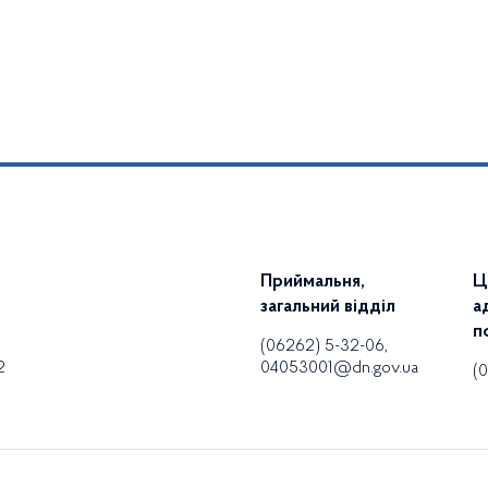
Приймальня,
Ц
загальний відділ
а
п
(06262) 5-32-06,
2
04053001@dn.gov.ua
(