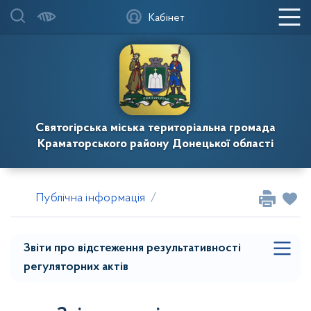
Кабінет
Регуляторна діяльність виконкому
Святогірська міська територіальна громада
Краматорського району Донецької області
Регуляторна діяльність міської ради
Публічна інформація
Регуляторна діяльність
Зв
ЗВІТИ ПРО ЗДІЙСНЕННЯ ДЕРЖАВНОЇ
РЕГУЛЯТОРНОЇ ПОЛІТИКИ
Звіти про відстеження результативності
Розпорядження
регуляторних актів