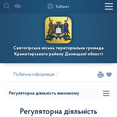
Кабінет
Регуляторна діяльність міської ради
Святогірська міська територіальна громада
ЗВІТИ ПРО ЗДІЙСНЕННЯ ДЕРЖАВНОЇ
Краматорського району Донецької області
РЕГУЛЯТОРНОЇ ПОЛІТИКИ
Звіти про відстеження результативності
Публічна інформація
Регуляторна діяльність
Ре
регуляторних актів
Розпорядження
Регуляторна діяльність виконкому
Регуляторна діяльність