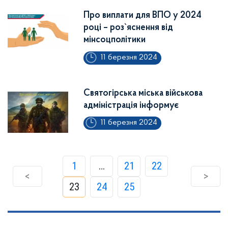
Про виплати для ВПО у 2024
році – роз`яснення від
мінсоцполітики
11 березня 2024
Святогірська міська військова
адміністрація інформує
11 березня 2024
1
…
21
22
<
>
23
24
25