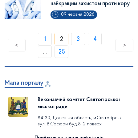
найкращим захистом проти кору
09 червня 2026
1
2
3
4
<
>
…
25
Мапа порталу
Виконавчий комітет Святогірської
міської ради
84130, Донецька область, м.Святогірськ,
вул. В.Сосюри буд.8, 2 поверх
Приймальня, загальний відділ