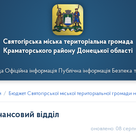
Святогірська міська територіальна громада
Краматорського району Донецької області
да
Офіційна інформація
Публічна інформація
Безпека т
и
Бюджет Святогірської міської територіальної громади н
нансовий відділ
оновлено: 08 серп