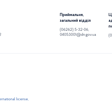
Приймальня,
Ц
загальний відділ
а
п
(06262) 5-32-06,
2
04053001@dn.gov.ua
(
rnational license,