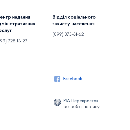
ентр надання
Відділ соціального
дміністративних
захисту населення
ослуг
(099) 073-81-62
099) 728-13-27
Facebook
РІА Перекресток
розробка порталу