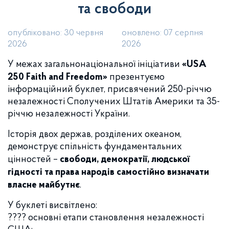
та свободи
опубліковано: 30 червня
оновлено: 07 серпня
2026
2026
У межах загальнонаціональної ініціативи
«USA
250 Faith and Freedom»
презентуємо
інформаційний буклет, присвячений 250-річчю
незалежності Сполучених Штатів Америки та 35-
річчю незалежності України.
Історія двох держав, розділених океаном,
демонструє спільність фундаментальних
цінностей –
свободи, демократії, людської
гідності та права народів самостійно визначати
власне майбутнє
.
У буклеті висвітлено:
???? основні етапи становлення незалежності