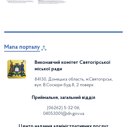
Мапа порталу
Виконавчий комітет Святогірської
міської ради
84130, Донецька область, м.Святогірськ,
вул. В.Сосюри буд.8, 2 поверх
Приймальня, загальний відділ
(06262) 5-32-06,
04053001@dn.gov.ua
Центр надання адміністративних послуг