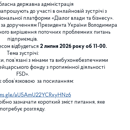
бласна державна адміністрація
прошують до участі в онлайновій зустрічі з
ональної платформи «Діалог влади та бізнесу».
за дорученням Президента України Володимира
ного вирішення поточних проблемних питань
підприємців.
несом відбудеться
2 липня 2026 року об 11-00.
Тема зустрічі:
, пов’язані з мінами та вибухонебезпечними
ейцарського фонду з протимінної діяльності
FSD».
є обов’язковою за посиланням:
orms.gle/aU5AmU22YCRxyHNz6
рібно зазначати короткий зміст питання, яке
потребує розгляду.