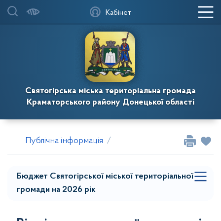
Звіти про виконання паспортів бюджетних
Кабінет
програм
Бюджетні запити
Фінансова звітність
Святогірська міська територіальна громада
Краматорського району Донецької області
Паспорти бюджетних програм
Бюджет Святогірської міської територіальної
Публічна інформація
Бюджет і фінанси
Бюджет 
громади на 2025 рік
Прогноз бюджету Святогірської міської
Бюджет Святогірської міської територіальної
територіальної громади на 2027-2029 роки
громади на 2026 рік