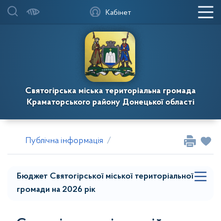
Звіти про виконання паспортів бюджетних
Кабінет
програм
Бюджетні запити
Фінансова звітність
Святогірська міська територіальна громада
Краматорського району Донецької області
Паспорти бюджетних програм
Бюджет Святогірської міської територіальної
Публічна інформація
Бюджет і фінанси
Бюджет 
громади на 2025 рік
Прогноз бюджету Святогірської міської
Бюджет Святогірської міської територіальної
територіальної громади на 2027-2029 роки
громади на 2026 рік