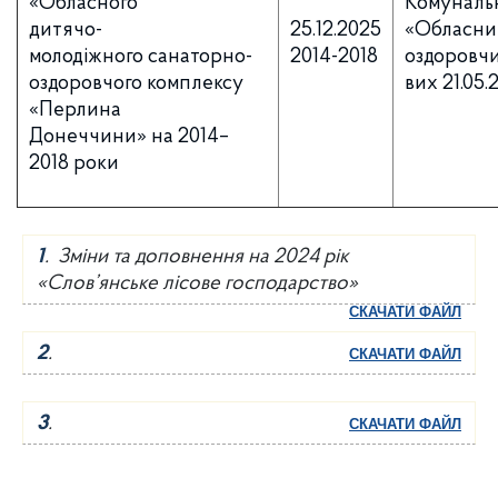
«Обласного
Комуналь
дитячо-
25.12.2025
«Обласни
молодіжного санаторно-
2014-2018
оздоровч
оздоровчого комплексу
вих 21.05.
«Перлина
Донеччини» на 2014–
2018 роки
1
. Зміни та доповнення на 2024 рік
«Слов’янське лісове господарство»
СКАЧАТИ ФАЙЛ
2
.
СКАЧАТИ ФАЙЛ
3
.
СКАЧАТИ ФАЙЛ