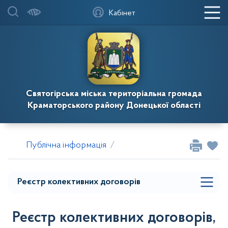
Бюджет і фінанси
Кабінет
Запобігання корупції
Титульні списки на проведення капітального та
поточного ремонту, будівництва, реконструкції та
благоустрою
Святогірська міська територіальна громада
Краматорського району Донецької області
Містобудівна діяльність
Публічна інформація
Реєстр колективних догово
Законодавчі акти з Публічної інформації
Публічні закупівлі
Реєстр колективних договорів
Реєстр колективних договорів,