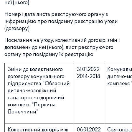
неї (нього)
Номер і дата листа реєструючого органу з
інформацією про повідомну реєстрацію угоди
(договору)
Посилання на угоду, колективний договір, змін і
доповнень до неї (нього), лист реєструючого
органу про повідомну їх реєстрацію
Зміни до колективного
31.01.2022
Комуналь
договору комунального
2014-2018
дитячо-м
підприємства "Обласний
комплекс
дитячо-молодіжний
санаторно-оздоровчий
комплекс "Перлина
Донеччини"
Колективний догорів між
06.01.2022
Святогірс