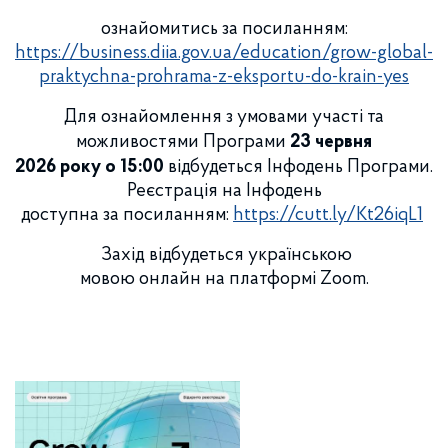
ознайомитись за посиланням:
https://business.diia.gov.ua/education/grow-global-
praktychna-prohrama-z-eksportu-do-krain-yes
Для ознайомлення з умовами участі та
можливостями Програми
23 червня
2026 року о 15:00
відбудеться Інфодень Програми.
Реєстрація на Інфодень
доступна за посиланням:
https://cutt.ly/Kt26iqL1
Захід відбудеться українською
мовою онлайн на платформі Zoom.