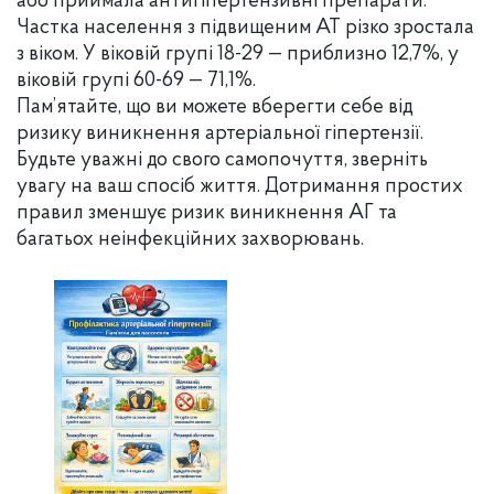
або приймала антигіпертензивні препарати.
Частка населення з підвищеним АТ різко зростала
з віком. У віковій групі 18-29 — приблизно 12,7%, у
віковій групі 60-69 — 71,1%.
Пам’ятайте, що ви можете вберегти себе від
ризику виникнення артеріальної гіпертензії.
Будьте уважні до свого самопочуття, зверніть
увагу на ваш спосіб життя. Дотримання простих
правил зменшує ризик виникнення АГ та
багатьох неінфекційних захворювань.