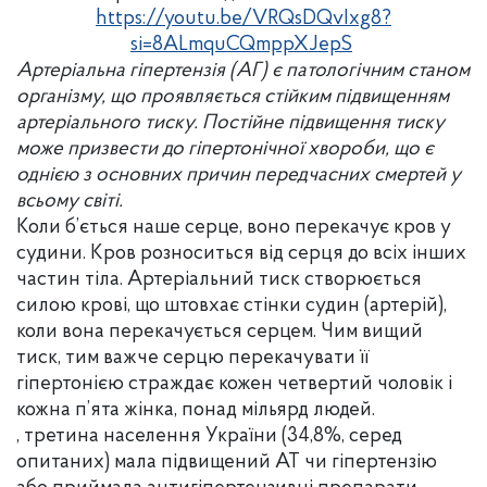
https://youtu.be/VRQsDQvIxg8?
si=8ALmquCQmppXJepS
Артеріальна гіпертензія (АГ) є патологічним станом
організму, що проявляється стійким підвищенням
артеріального тиску. Постійне підвищення тиску
може призвести до гіпертонічної хвороби, що є
однією з основних причин передчасних смертей у
всьому світі.
Коли б’ється наше серце, воно перекачує кров у
судини. Кров розноситься від серця до всіх інших
частин тіла. Артеріальний тиск створюється
силою крові, що штовхає стінки судин (артерій),
коли вона перекачується серцем. Чим вищий
тиск, тим важче серцю перекачувати її
гіпертонією страждає кожен четвертий чоловік і
кожна п’ята жінка, понад мільярд людей.
, третина населення України (34,8%, серед
опитаних) мала підвищений АТ чи гіпертензію