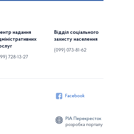
ентр надання
Відділ соціального
дміністративних
захисту населення
ослуг
(099) 073-81-62
099) 728-13-27
Facebook
РІА Перекресток
розробка порталу