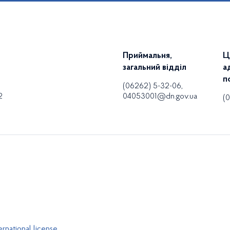
Приймальня,
Ц
загальний відділ
а
п
(06262) 5-32-06,
2
04053001@dn.gov.ua
(
rnational license,